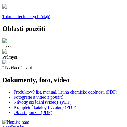
Tabulka technických údajů
Oblasti použití
Hasiči
Průmysl
Likvidace havárií
Dokumenty, foto, video
Produktový list, manuál, listina chemické odolnosti (PDF)
Fotografie a video z použití
Návody skládání (video)
(PDF)
Kompletní katalog Eccotarp (PDF)
Oblasti použití (PDF)