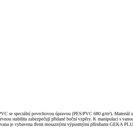
PVC se speciální povrchovou úpravou (PES/PVC 680 g/m²). Materiál o
vnou stabilitu zabezpečují přidané boční vzpěry. K manipulaci s vanou
ová vana je vybavena třemi mosaznými výpustnými přírubami GEKA PLU