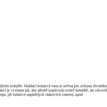
ážním kolejišti. Skládací kolejová vana je určena pro ochranu životní
kce je vyvinuta tak, aby přesně kopírovala rozteč kolejiště, ale zárove
depu, při odstávce naplněných vlakových cisteren, apod.