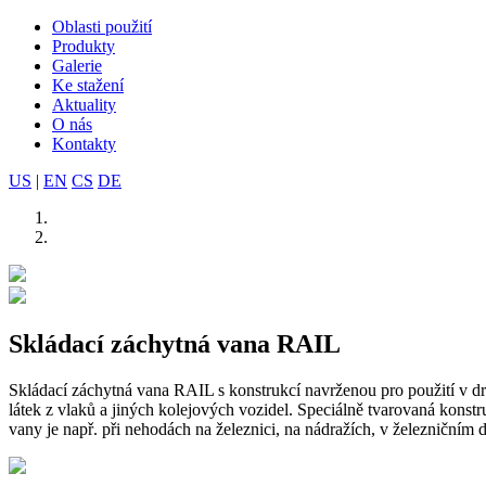
Oblasti použití
Produkty
Galerie
Ke stažení
Aktuality
O nás
Kontakty
US
|
EN
CS
DE
Skládací záchytná vana RAIL
Skládací záchytná vana RAIL s konstrukcí navrženou pro použití v dr
látek z vlaků a jiných kolejových vozidel. Speciálně tvarovaná konstru
vany je např. při nehodách na železnici, na nádražích, v železničním 